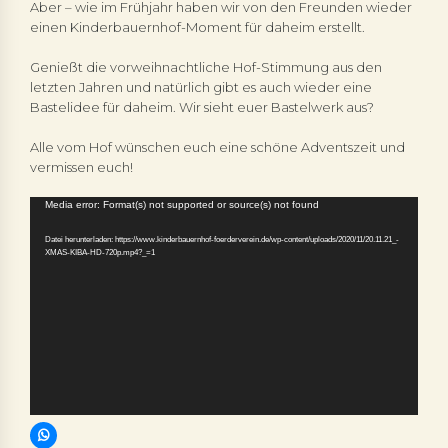
Aber – wie im Frühjahr haben wir von den Freunden wieder
einen Kinderbauernhof-Moment für daheim erstellt.
Genießt die vorweihnachtliche Hof-Stimmung aus den
letzten Jahren und natürlich gibt es auch wieder eine
Bastelidee für daheim. Wir sieht euer Bastelwerk aus?
Alle vom Hof wünschen euch eine schöne Adventszeit und
vermissen euch!
Video-
Media error: Format(s) not supported or source(s) not found
Player
Datei herunterladen: https://www.kinderbauernhof-foerderverein.de/wp-content/uploads/2020/11/20.11.21_-
XMAS-KIBA-HD-720p.mp4?_=1